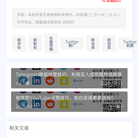
声明：本站所有文章除特别声明外，均采用
CC BY-NC-SA 4.0
许可协议。转载请注明来自
买粉呀
！
社
刷
刷
粉
刷
媒
Twitter
Twitter
评
粉
丝
浏
营
推广
刷赞
论
丝
库
览
销
Telegram群组经营技巧：利用买入成员提升活跃度
« 上一篇
2025-10-11
有效的YouTube点赞技巧，助你获得更多目光！
2025-10-11
下一篇 »
相关文章