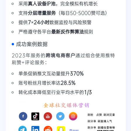
采用
真人设备IP池
，完全模拟有机增长
支持
分层增量服务
（每日50-5000赞可选）
提供
7×24小时
数据监控与风险预警
严格遵守各平台
最新反作弊算法
规则
成功案例数据
2023年服务的
跨境电商客户
通过组合使用推特
刷赞+评论服务：
单条促销推文互动量提升
370%
账号粉丝月增长率达
28.5%
转化成本降低至行业平均水平的
1/3