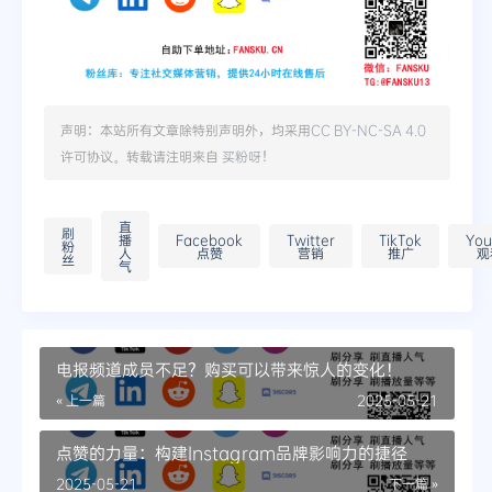
声明：本站所有文章除特别声明外，均采用
CC BY-NC-SA 4.0
许可协议。转载请注明来自
买粉呀
！
直
刷
播
Facebook
Twitter
TikTok
You
粉
人
点赞
营销
推广
观
丝
气
电报频道成员不足？购买可以带来惊人的变化！
« 上一篇
2025-05-21
点赞的力量：构建Instagram品牌影响力的捷径
2025-05-21
下一篇 »