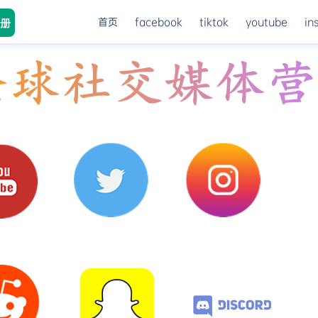
首页
facebook
tiktok
youtube
in
册