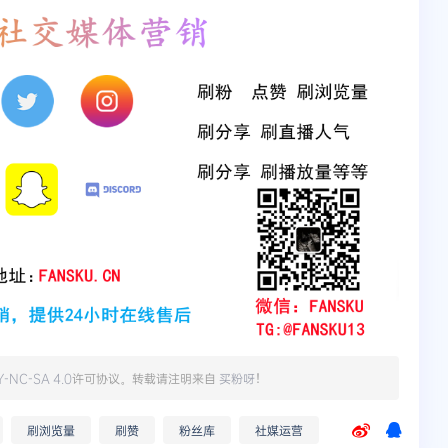
Y-NC-SA 4.0
许可协议。转载请注明来自
买粉呀
！
刷浏览量
刷赞
粉丝库
社媒运营