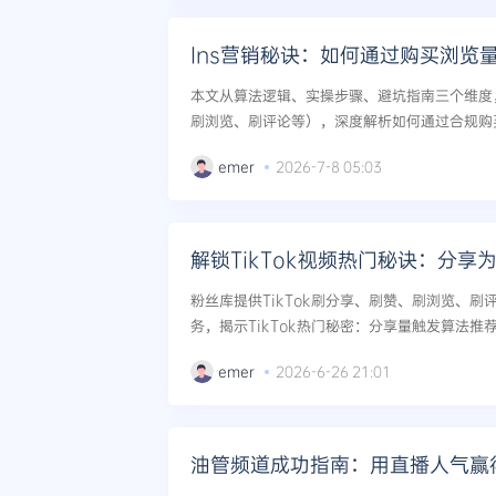
Ins营销秘诀：如何通过购买浏览
本文从算法逻辑、实操步骤、避坑指南三个维度
刷浏览、刷评论等），深度解析如何通过合规购买I
升品牌知名度，并配合内容策略实现长期用户增长。
emer
2026-7-8 05:03
解锁TikTok视频热门秘诀：分享
粉丝库提供TikTok刷分享、刷赞、刷浏览、
务，揭示TikTok热门秘密：分享量触发算法
发概率，助力创作者快速突破冷启动。...
emer
2026-6-26 21:01
油管频道成功指南：用直播人气赢