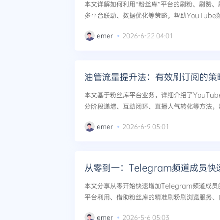
本文详解如何利用“粉丝库”平台的刷粉、刷赞
多平台联动、数据优化等策略，帮助YouTub
动，实现真实粉丝增长与频道成功。...
emer
2026-6-22 04:01
油管流量提升法：有效刷订阅的策
本文基于粉丝库平台业务，详细介绍了YouTu
分阶段递增、互动闭环、直播人气转化等方法，
道权重。...
emer
2026-6-9 05:01
从零到一：Telegram频道成员
本文分享从零开始快速增加Telegram频道成
平台利用、借助粉丝库的精准刷粉刷浏览服务、
破冷启动瓶颈。...
emer
2026-5-6 05:03