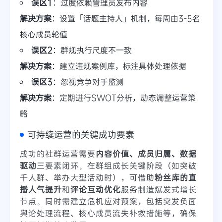
误区1
：过度依赖管理员发布内容
解决方案
：设置「话题主持人」机制，每周由3-5名
核心成员轮值
误区2
：群规执行尺度不一致
解决方案
：建立违规案例库，标注具体处理依据
误区3
：忽视竞争对手监测
解决方案
：定期进行SWOT分析，动态调整运营策
略
可持续运营的关键成功要素
成功的社群运营需要
内容价值、成员归属、数据
驱动
三要素闭环。在群组成长关键阶段（如突破
千人群、举办大型活动时），可借助
粉丝库的直
播人气提升
和
评论互动优化
服务制造爆发式增长
节点。同时需建立危机应对预案，包括突发负面
舆论处理流程、核心成员流失补救措施等，确保