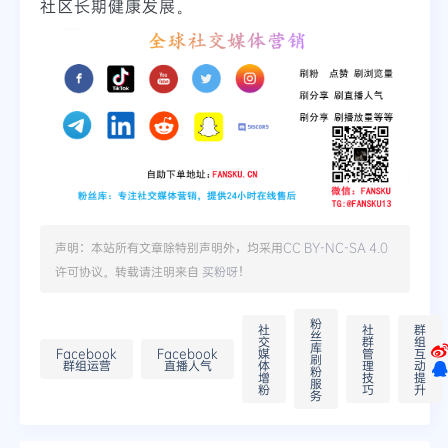
社区长期健康发展。
声明：本站所有文章除特别声明外，均采用
CC BY-NC-SA 4.0
许可协议。转载请注明来自
买粉呀
！
粉
社
社
群
丝
交
群
组
库
Facebook
Facebook
媒
管
互
刷
群组运营
直播人气
体
理
动
粉
增
技
提
服
粉
巧
升
务