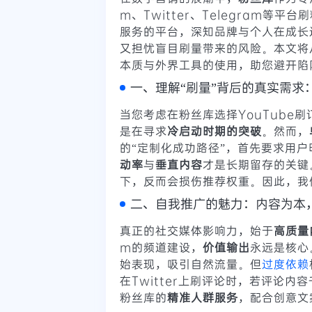
m、Twitter、Telegram
服务的平台，深知品牌与个人在成长
又担忧盲目刷量带来的风险。本文将
本质与外界工具的使用，助您避开陷
一、理解“刷量”背后的真实需求
当您考虑在粉丝库选择YouTube刷订
是在寻求
冷启动时期的突破
。然而，
的“定制化成功路径”，首先要求用户
动率
与
垂直内容
才是长期留存的关键
下，反而会损伤推荐权重。因此，我
二、自我推广的魅力：内容为本
真正的社交媒体影响力，始于
高质量
m的频道建设，
价值输出
永远是核心
始表现，吸引自然流量。但
过度依赖
在Twitter上刷评论时，若评论
粉丝库的
精准人群服务
，配合创意文