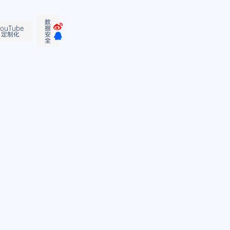
数
ouTube
据
定制化
安
全