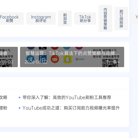
内
刷
容
刷
订
Facebook
Instagram
TikTok
营
Y
浏
阅
刷赞
刷评论
刷分享
销
览
陷
策
阱
略
导者
智慧运营：TikTok算法下的点赞策略与品牌曝
光策略
-06-02
2026-06-02
下一篇 »
攻略
带你深入了解：高效的YouTube刷粉工具推荐
增粉
YouTube成功之道：购买订阅助力视频曝光率提升