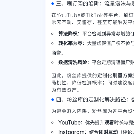
三、刷订阅的陷阱：流量泡沫与
在YouTube或TikTok等平台，
刷订
常无互动、无留存，甚至可能触发平
算法降权
：平台检测到异常激增的
转化率为零
：大量虚假僵尸粉不参
商誉。
数据清洗风险
：平台定期清理僵尸
因此，粉丝库提供的
定制化刷量方案
随机性，降低检测概率；同时建议客
为有效资产。
四、粉丝库的定制化解决路径：
为避免落入陷阱，粉丝库为各平台设
YouTube
：优先提升
观看时长
与
完
Instagram
：结合
即时互动
（评论