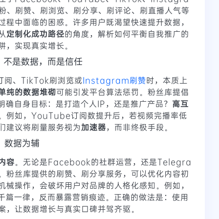
等平台刷粉、刷赞、刷浏览、刷分享、刷评论、刷直播人气等
过程中面临的困惑。许多用户既渴望快速提升数据，
从
定制化成功路径
的角度，解析如何平衡自我推广的
阱，实现真实增长。
：不是数据，而是信任
阅、TikTok刷浏览或
Instagram刷赞
时，本质上
单纯的数据堆砌
可能引发平台算法惩罚。粉丝库提倡
明确自身目标：是打造个人IP，还是推广产品？
高互
。例如，YouTube订阅数提升后，若视频完播率低
们建议将刷量服务视为
加速器
，而非终极手段。
，数据为辅
内容
。无论是Facebook的社群运营，还是Telegra
。粉丝库提供的刷赞、刷分享服务，可以优化内容初
机械操作，会破坏用户对品牌的人格化感知。例如，
内容千篇一律，反而暴露营销痕迹。正确的做法是：使用
案，让数据增长与真实口碑并驾齐驱。