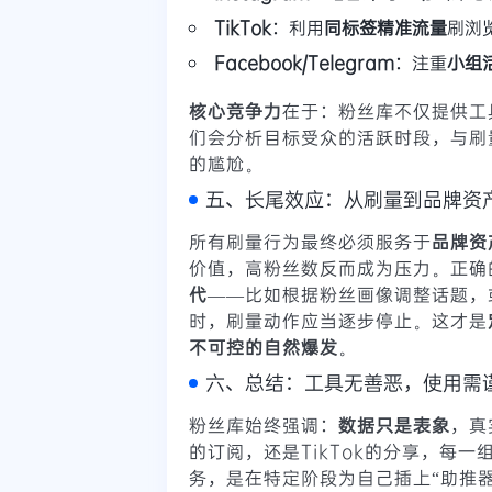
TikTok
：利用
同标签精准流量
刷浏
Facebook/Telegram
：注重
小组
核心竞争力
在于：粉丝库不仅提供工
们会分析目标受众的活跃时段，与刷
的尴尬。
五、长尾效应：从刷量到品牌资
所有刷量行为最终必须服务于
品牌资
价值，高粉丝数反而成为压力。正确
代
——比如根据粉丝画像调整话题，
时，刷量动作应当逐步停止。这才是
不可控的自然爆发
。
六、总结：工具无善恶，使用需
粉丝库始终强调：
数据只是表象
，真
的订阅，还是TikTok的分享，每
务，是在特定阶段为自己插上“助推器