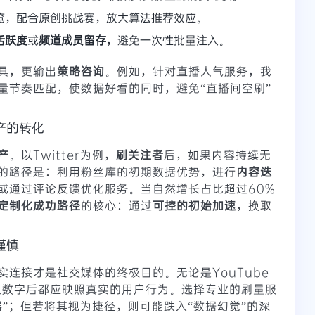
览，配合原创挑战赛，放大算法推荐效应。
活跃度
或
频道成员留存
，避免一次性批量注入。
具，更输出
策略咨询
。例如，针对直播人气服务，我
量节奏匹配，使数据好看的同时，避免“直播间空刷”
产的转化
产
。以Twitter为例，
刷关注者
后，如果内容持续无
的路径是：利用粉丝库的初期数据优势，进行
内容迭
或通过评论反馈优化服务。当自然增长占比超过60%
定制化成功路径
的核心：通过
可控的初始加速
，换取
谨慎
实连接才是社交媒体的终极目的。无论是YouTube
一组数字后都应映照真实的用户行为。选择专业的刷量服
”；但若将其视为捷径，则可能跌入“数据幻觉”的深