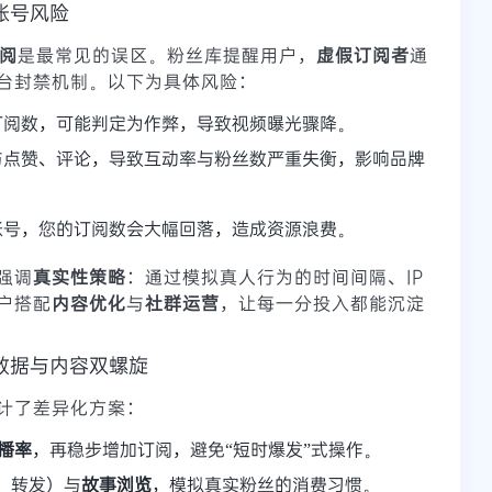
账号风险
阅
是最常见的误区。粉丝库提醒用户，
虚假订阅者
通
台封禁机制。以下为具体风险：
订阅数，可能判定为作弊，导致视频曝光骤降。
与点赞、评论，导致互动率与粉丝数严重失衡，影响品牌
账号，您的订阅数会大幅回落，造成资源浪费。
强调
真实性策略
：通过模拟真人行为的时间间隔、IP
户搭配
内容优化
与
社群运营
，让每一分投入都能沉淀
数据与内容双螺旋
计了差异化方案：
播率
，再稳步增加订阅，避免“短时爆发”式操作。
、转发）与
故事浏览
，模拟真实粉丝的消费习惯。