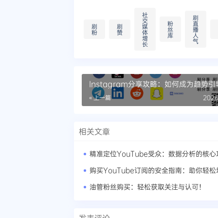
社
刷
交
粉
直
刷
刷
媒
丝
播
粉
赞
体
库
人
增
气
长
Instagram分享攻略：如何成为趋势引
« 上一篇
2026
相关文章
精准定位YouTube受众：数据分析的核心
购买YouTube订阅的安全指南：助你轻松
油管粉丝购买：轻松获取关注与认可！
发表评论