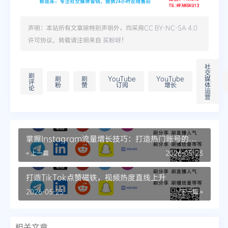
声明：本站所有文章除特别声明外，均采用
CC BY-NC-SA 4.0
许可协议。转载请注明来自
买粉呀
！
社
交
刷
刷
刷
YouTube
YouTube
媒
评
粉
赞
订阅
增长
体
论
运
营
掌握Instagram流量增长技巧：打造热门账号的实
战指南
« 上一篇
2026-05-23
打造TikTok点赞磁铁，视频热度直线上升
2026-05-23
下一篇 »
相关文章