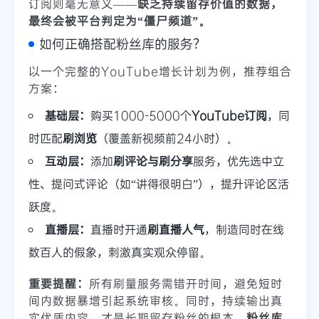
订阅则毫无意义——
缺乏持续留存价值的数据，
最终会被平台判定为“僵尸频道”。
如何正确搭配粉丝库的服务？
以一个完整的YouTube增长计划为例，推荐组合
方案：
基础层：
购买1000-5000个
YouTube订阅
，同
时匹配
刷浏览
（覆盖新视频前24小时）。
互动层：
添加
刷评论与刷分享
服务，优先选中立
性、提问式评论（如“讲得很明白”），提升评论区活
跃度。
直播层：
直播时开通
刷直播人气
，制造同时在线
数百人的假象，刺激真实观众停留。
重要提醒：
所有刷量服务需错开时间，避免短时
间内数据暴增引起系统审核。同时，持续输出真
实优质内容，才是长期留存粉丝的根本。
粉丝库