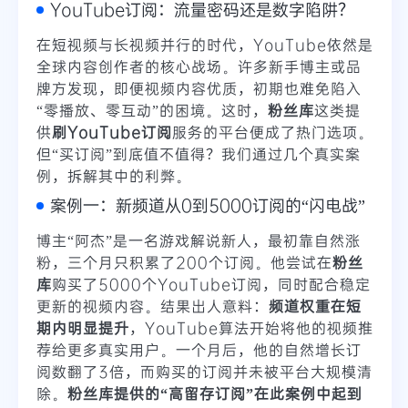
YouTube订阅：流量密码还是数字陷阱？
在短视频与长视频并行的时代，YouTube依然是
全球内容创作者的核心战场。许多新手博主或品
牌方发现，即便视频内容优质，初期也难免陷入
“零播放、零互动”的困境。这时，
粉丝库
这类提
供
刷YouTube订阅
服务的平台便成了热门选项。
但“买订阅”到底值不值得？我们通过几个真实案
例，拆解其中的利弊。
案例一：新频道从0到5000订阅的“闪电战”
博主“阿杰”是一名游戏解说新人，最初靠自然涨
粉，三个月只积累了200个订阅。他尝试在
粉丝
库
购买了5000个YouTube订阅，同时配合稳定
更新的视频内容。结果出人意料：
频道权重在短
期内明显提升
，YouTube算法开始将他的视频推
荐给更多真实用户。一个月后，他的自然增长订
阅数翻了3倍，而购买的订阅并未被平台大规模清
除。
粉丝库提供的“高留存订阅”在此案例中起到