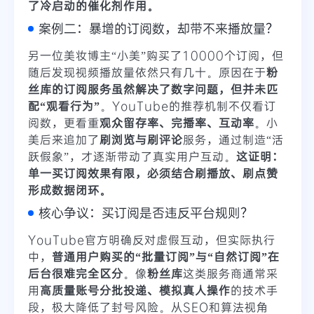
了冷启动的催化剂作用。
案例二：暴增的订阅数，却带不来播放量？
另一位美妆博主“小美”购买了10000个订阅，但
随后发现视频播放量依然只有几十。原因在于
粉
丝库的订阅服务虽然解决了数字问题，但并未匹
配“观看行为”
。YouTube的推荐机制不仅看订
阅数，更看重
观众留存率、完播率、互动率
。小
美后来追加了
刷浏览与刷评论
服务，通过制造“活
跃假象”，才逐渐带动了真实用户互动。
这证明：
单一买订阅效果有限，必须结合刷播放、刷点赞
形成数据闭环。
核心争议：买订阅是否违反平台规则？
YouTube官方明确反对虚假互动，但实际执行
中，
普通用户购买的“批量订阅”与“自然订阅”在
后台很难完全区分
。像
粉丝库
这类服务商通常采
用
高质量账号分批投递、模拟真人操作
的技术手
段，极大降低了封号风险。从SEO和算法视角