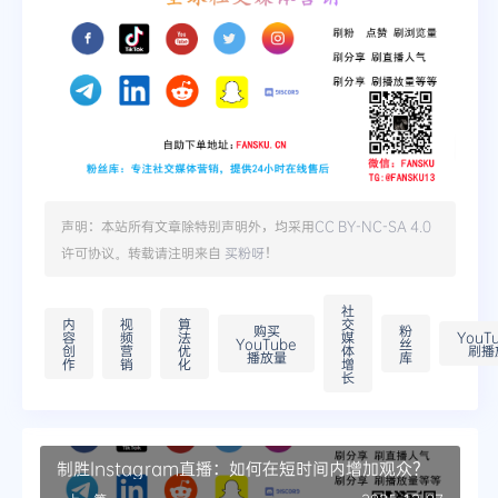
声明：本站所有文章除特别声明外，均采用
CC BY-NC-SA 4.0
许可协议。转载请注明来自
买粉呀
！
社
内
视
算
交
购买
粉
容
频
法
媒
YouT
YouTube
丝
创
营
优
体
刷播
播放量
库
作
销
化
增
长
制胜Instagram直播：如何在短时间内增加观众？