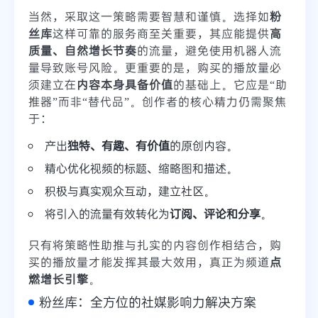
当然，采取这一策略需要智慧和谨慎。选择如
粉
丝库
这样可靠的服务商至关重要，其应能提供
高
质量、自然增长节奏
的流量，避免使用机器人流
量导致账号风险。更重要的是，购买的播放量必
须建立在
内容本身具备价值
的基础上。它应是“助
推器”而非“替代品”。创作者的核心精力仍需聚焦
于：
产出
独特、有趣、有价值
的原创内容。
精心优化视频的标题、缩略图和描述。
积极与真实观众互动，建立社区。
将引入的流量有效转化为
订阅、评论和分享
。
只有将策略性助推与扎实的内容创作相结合，购
买的播放量才能发挥其最大效用，真正为频道
点
燃增长引擎
。
粉丝库：全方位的社媒影响力解决方案