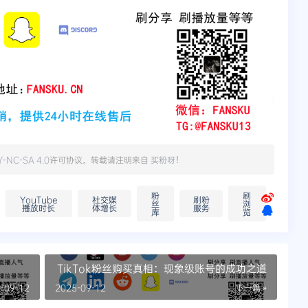
Y-NC-SA 4.0
许可协议。转载请注明来自
买粉呀
！
粉
刷
YouTube
社交媒
刷粉
丝
浏
播放时长
体增长
服务
库
览
TikTok粉丝购买真相：现象级账号的成功之道
-09-12
2025-09-12
下一篇 »