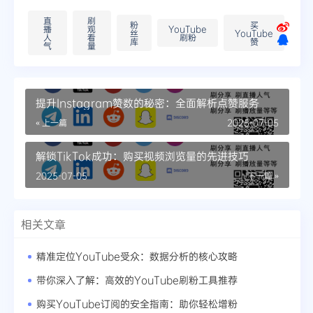
直
刷
粉
买
播
观
YouTube
丝
YouTube
人
看
刷粉
库
赞
气
量
提升Instagram赞数的秘密：全面解析点赞服务
« 上一篇
2025-07-05
解锁TikTok成功：购买视频浏览量的先进技巧
2025-07-05
下一篇 »
相关文章
精准定位YouTube受众：数据分析的核心攻略
带你深入了解：高效的YouTube刷粉工具推荐
购买YouTube订阅的安全指南：助你轻松增粉