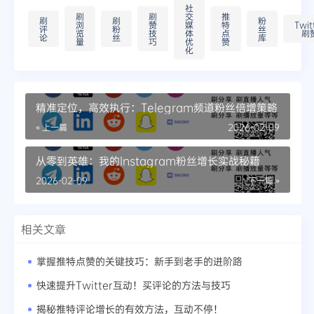
社
刷
刷
交
推
刷
刷
粉
浏
赞
媒
特
Twit
评
粉
丝
览
技
体
点
刷
论
丝
库
量
巧
优
赞
化
精准定位，高效执行：Telegram频道粉丝倍增策略
« 上一篇
2026-02-09
从零到英雄：我的Instagram粉丝增长实战秘籍
2026-02-09
下一篇 »
相关文章
掌握推特点赞的关键技巧：新手到老手的进阶路
快速提升Twitter互动！买评论的方法与技巧
揭秘推特评论增长的有效方法，互动不停！