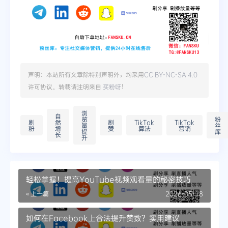
声明：本站所有文章除特别声明外，均采用
CC BY-NC-SA 4.0
许可协议。转载请注明来自
买粉呀
！
浏
自
览
粉
刷
然
刷
TikTok
TikTok
量
丝
粉
增
赞
算法
营销
提
库
长
升
轻松掌握！提高YouTube视频观看量的秘密技巧
« 上一篇
2026-05-18
如何在Facebook上合法提升赞数？实用建议