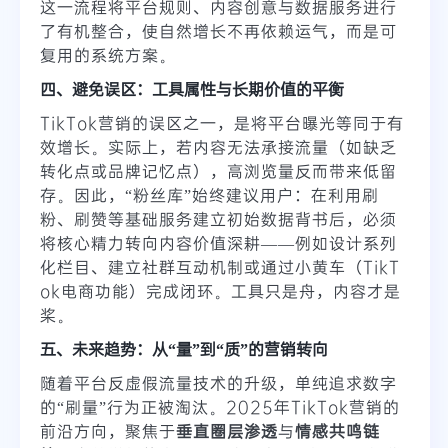
这一流程将平台规则、内容创意与数据服务进行
了有机整合，使自然增长不再依赖运气，而是可
复用的系统方案。
四、避免误区：工具属性与长期价值的平衡
TikTok营销的误区之一，是将平台曝光等同于有
效增长。实际上，若内容无法承接流量（如缺乏
转化点或品牌记忆点），高浏览量反而带来低留
存。因此，“粉丝库”始终建议用户：在利用刷
粉、刷赞等基础服务建立初始数据背书后，必须
将核心精力转向内容价值深耕——例如设计系列
化栏目、建立社群互动机制或通过小黄车（TikT
ok电商功能）完成闭环。工具只是舟，内容才是
桨。
五、未来趋势：从“量”到“质”的营销转向
随着平台反虚假流量技术的升级，单纯追求数字
的“刷量”行为正被淘汰。2025年TikTok营销的
前沿方向，聚焦于
垂直圈层渗透
与
情感共鸣链