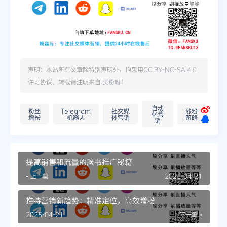
声明：本站所有文章除特别声明外，均采用
CC BY-NC-SA 4.0
许可协议。转载请注明来自
买粉呀
！
自动
粉丝
Telegram
社交媒
涨粉
化营
增长
机器人
体营销
策略
销
提高销售和流量的脸书推广秘籍
« 上一篇
2025-04-21
推特营销新趋势：精准定位，高效增粉
2025-04-21
下一篇 »