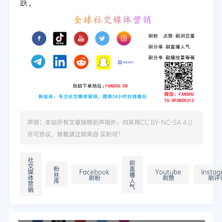
跃。
声明：本站所有文章除特别声明外，均采用
CC BY-NC-SA 4.0
许可协议。转载请注明来自
买粉呀
！
社
刷
交
粉
直
媒
Facebook
Youtube
Insta
丝
播
体
刷粉
刷赞
刷评
库
人
营
气
销