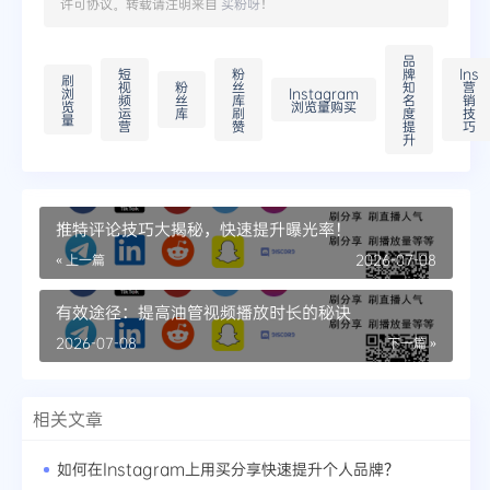
许可协议。转载请注明来自
买粉呀
！
品
短
粉
牌
Ins
刷
视
粉
丝
知
营
浏
Instagram
频
丝
库
名
销
览
浏览量购买
运
库
刷
度
技
量
营
赞
提
巧
升
推特评论技巧大揭秘，快速提升曝光率！
« 上一篇
2026-07-08
有效途径：提高油管视频播放时长的秘诀
2026-07-08
下一篇 »
相关文章
如何在Instagram上用买分享快速提升个人品牌？