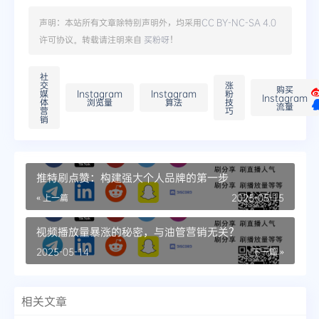
声明：本站所有文章除特别声明外，均采用
CC BY-NC-SA 4.0
许可协议。转载请注明来自
买粉呀
！
社
交
涨
购买
媒
Instagram
Instagram
粉
Instagram
体
浏览量
算法
技
流量
营
巧
销
推特刷点赞：构建强大个人品牌的第一步
« 上一篇
2025-05-15
视频播放量暴涨的秘密，与油管营销无关？
2025-05-14
下一篇 »
相关文章