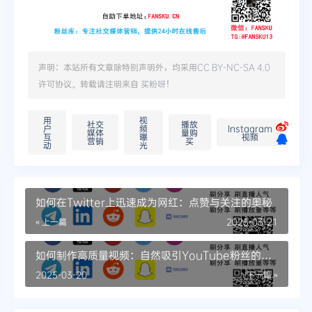
声明：本站所有文章除特别声明外，均采用
CC BY-NC-SA 4.0
许可协议。转载请注明来自
买粉呀
！
用
视
社交
播放
户
频
Instagram
媒体
量购
互
曝
视频
营销
买
动
光
如何在Twitter上迅速成为网红：点赞与关注的奥秘
« 上一篇
2025-03-21
如何制作高质量视频：自然吸引YouTube粉丝的秘
密
2025-03-20
下一篇 »