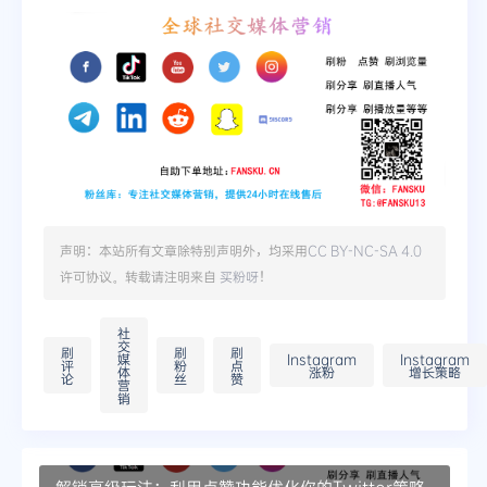
声明：本站所有文章除特别声明外，均采用
CC BY-NC-SA 4.0
许可协议。转载请注明来自
买粉呀
！
社
交
刷
刷
刷
媒
Instagram
Instagram
评
粉
点
体
涨粉
增长策略
论
丝
赞
营
销