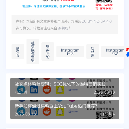
声明：本站所有文章除特别声明外，均采用
CC BY-NC-SA 4.0
许可协议。转载请注明来自
买粉呀
！
社
交
购
刷
粉
媒
买
Instagram
Instagram
评
丝
体
评
评论
互动
论
库
营
论
销
社交媒体粉丝变现：SEO优化下的推特营销实践
« 上一篇
2025-08-18
新手如何通过买粉登上YouTube热门推荐？
2025-08-18
下一篇 »