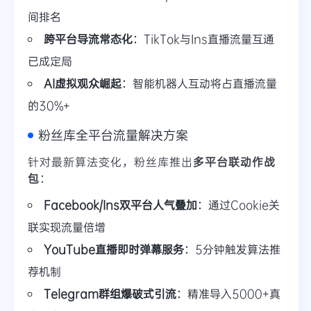
间排名
跨平台导流常态化
：TikTok与Ins直播流量互通
已成定局
AI虚拟观众崛起
：智能机器人互动将占直播流量
的30%+
粉丝库全平台流量解决方案
针对最新算法变化，粉丝库推出
多平台联动作战
包
：
Facebook/Ins双平台人气叠加
：通过Cookie关
联实现流量倍增
YouTube直播即时弹幕服务
：5分钟触发算法推
荐机制
Telegram群组爆破式引流
：精准导入5000+真