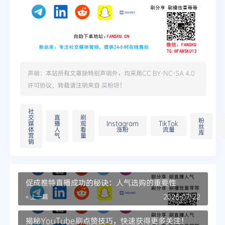
声明：本站所有文章除特别声明外，均采用
CC BY-NC-SA 4.0
许可协议。转载请注明来自
买粉呀
！
社
交
直
刷
粉
媒
播
观
Instagram
TikTok
丝
体
人
看
涨粉
流量
库
营
气
量
销
促成推特直播成功的秘诀：人气选购的重要性
« 上一篇
2025-07-22
揭秘YouTube刷点赞技巧，快速获得更多关注！