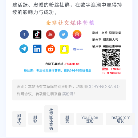
建活跃、忠诚的粉丝社群，在数字浪潮中赢得持
续的影响力与成功。
声明：本站所有文章除特别声明外，均采用
CC BY-NC-SA 4.0
许可协议。转载请注明来自
买粉呀
！
社
交
刷
刷
媒
刷
YouTube
Instagram
评
粉
体
赞
涨粉
增长
论
营
销