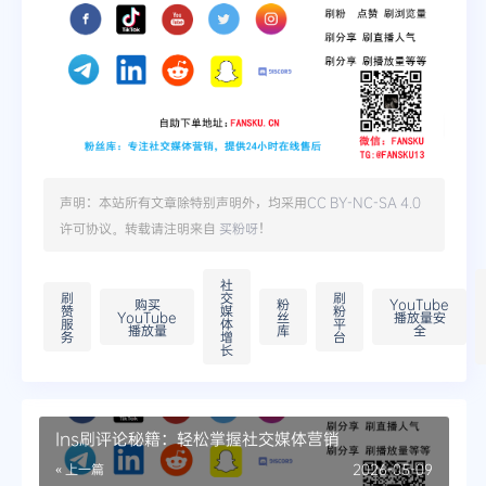
声明：本站所有文章除特别声明外，均采用
CC BY-NC-SA 4.0
许可协议。转载请注明来自
买粉呀
！
社
刷
交
刷
购买
粉
YouTube
赞
媒
粉
YouTube
丝
播放量安
服
体
平
播放量
库
全
务
增
台
长
Ins刷评论秘籍：轻松掌握社交媒体营销
« 上一篇
2026-05-09