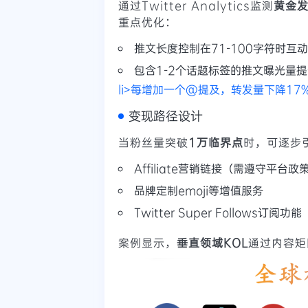
通过Twitter Analytics监测
黄金
重点优化：
推文长度控制在71-100字符时互
包含1-2个话题标签的推文曝光量提
li>每增加一个@提及，转发量下降17%
变现路径设计
当粉丝量突破
1万临界点
时，可逐步
Affiliate营销链接（需遵守平台政
品牌定制emoji等增值服务
Twitter Super Follows订阅功能
案例显示，
垂直领域KOL
通过内容矩