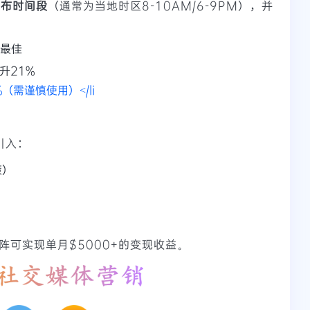
发布时间段
（通常为当地时区8-10AM/6-9PM），并
动最佳
升21%
（需谨慎使用）</li
引入：
策）
阵可实现单月$5000+的变现收益。