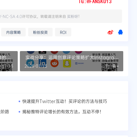
Y-NC-SA 4.0
许可协议。转载请注明来自
买粉呀
！
内容策略
粉丝投资
ROI
群的最
实战分享：运用创意评论策略扩大Instagram
影响力
-01-13
2025-01-13
下一篇 »
快速提升Twitter互动！买评论的方法与技巧
进阶路
揭秘推特评论增长的有效方法，互动不停！