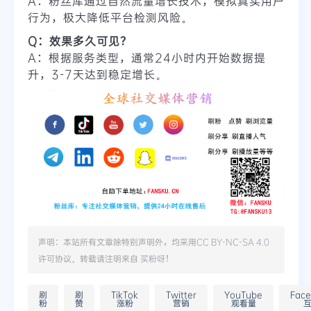
A：粉丝库通过自然流量增长技术，模拟真实用户
行为，极大降低平台检测风险。
Q：效果多久可见？
A：根据服务类型，通常24小时内开始数据提
升，3-7天达到稳定增长。
声明：本站所有文章除特别声明外，均采用
CC BY-NC-SA 4.0
许可协议。转载请注明来自
买粉呀
！
刷
刷
TikTok
Twitter
YouTube
Fac
粉
赞
涨粉
营销
观看量