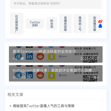
许可协议。转载请注明来自
买粉呀
！
社
直
推
刷
交
粉
播
特
直
媒
Twitter
丝
刷
刷
播
体
涨粉
库
观
人
流
推
看
气
量
广
激活Telegram频道活跃度的实用技巧
« 上一篇
2025-05-27
Instagram攻略分享：高效刷评论推动个人品牌建
设
2025-05-26
下一篇 »
相关文章
揭秘提高Twitter直播人气的工具与策略