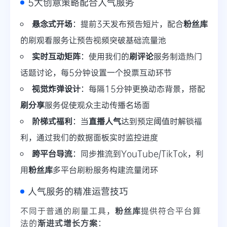
5大创意策略配合人气服务
悬念式开场
：提前3天发布预告短片，配合
粉丝库
的刷观看服务让预告视频突破基础流量池
实时互动矩阵
：使用我们的
刷评论
服务制造热门
话题讨论，每5分钟设置一个投票互动环节
视觉炸弹设计
：每隔15分钟更换动态背景，搭配
刷分享
服务促使观众主动传播名场面
阶梯式福利
：当
直播人气
达到预定阈值时解锁福
利，通过我们的数据面板实时监控进度
跨平台导流
：同步推流到YouTube/TikTok，利
用
粉丝库
多平台刷粉服务构建流量闭环
人气服务的精准运营技巧
不同于普通的刷量工具，
粉丝库
提供符合平台算
法的
渐进式增长方案
：