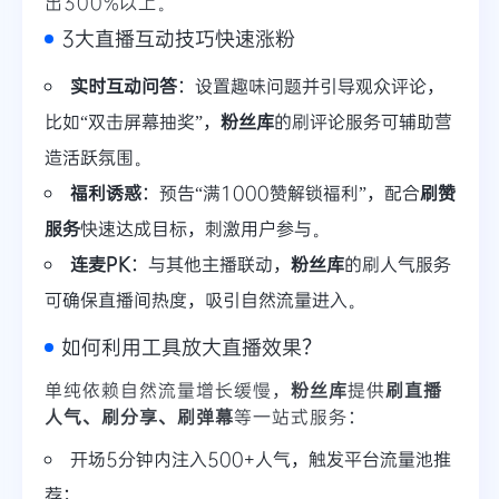
出300%以上。
3大直播互动技巧快速涨粉
实时互动问答
：设置趣味问题并引导观众评论，
比如“双击屏幕抽奖”，
粉丝库
的刷评论服务可辅助营
造活跃氛围。
福利诱惑
：预告“满1000赞解锁福利”，配合
刷赞
服务
快速达成目标，刺激用户参与。
连麦PK
：与其他主播联动，
粉丝库
的刷人气服务
可确保直播间热度，吸引自然流量进入。
如何利用工具放大直播效果？
单纯依赖自然流量增长缓慢，
粉丝库
提供
刷直播
人气、刷分享、刷弹幕
等一站式服务：
开场5分钟内注入500+人气，触发平台流量池推
荐；