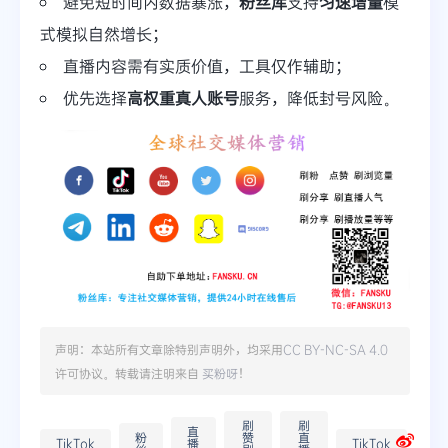
避免短时间内数据暴涨，
粉丝库
支持
匀速增量
模
式模拟自然增长；
直播内容需有实质价值，工具仅作辅助；
优先选择
高权重真人账号
服务，降低封号风险。
声明：本站所有文章除特别声明外，均采用
CC BY-NC-SA 4.0
许可协议。转载请注明来自
买粉呀
！
刷
刷
直
粉
赞
直
TikTok
播
TikTok