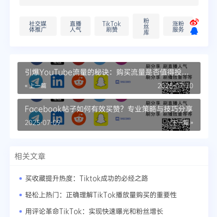
粉
社交媒
直播
TikTok
涨粉
丝
体推广
人气
刷赞
服务
库
引爆YouTube流量的秘诀：购买流量是否值得投
资？
« 上一篇
2025-07-10
Facebook帖子如何有效买赞？专业策略与技巧分享
2025-07-09
下一篇 »
相关文章
买收藏提升热度：Tiktok成功的必经之路
轻松上热门：正确理解TikTok播放量购买的重要性
用评论革命TikTok：实现快速曝光和粉丝增长