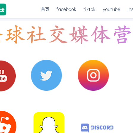
首页
facebook
tiktok
youtube
in
册