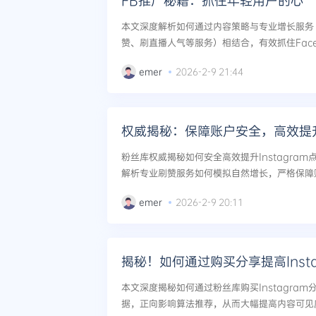
FB推广秘籍：抓住年轻用户的心
本文深度解析如何通过内容策略与专业增长服务
赞、刷直播人气等服务）相结合，有效抓住Face
现账号的快速冷启动与可持续增长。...
emer
2026-2-9 21:44
权威揭秘：保障账户安全，高效提升I
粉丝库权威揭秘如何安全高效提升Instagra
解析专业刷赞服务如何模拟自然增长，严格保障账
k、YouTube、TikTok等多平台一站式社
emer
2026-2-9 20:11
媒体影响力快...
揭秘！如何通过购买分享提高Inst
本文深度揭秘如何通过粉丝库购买Instagra
据，正向影响算法推荐，从而大幅提高内容可见