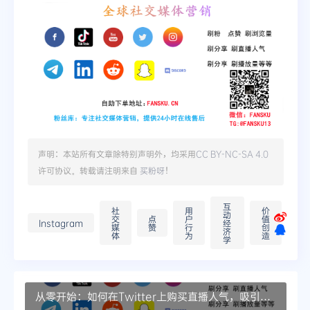
声明：本站所有文章除特别声明外，均采用
CC BY-NC-SA 4.0
许可协议。转载请注明来自
买粉呀
！
互
社
用
价
动
交
点
户
值
Instagram
经
媒
赞
行
创
济
体
为
造
学
从零开始：如何在Twitter上购买直播人气，吸引真