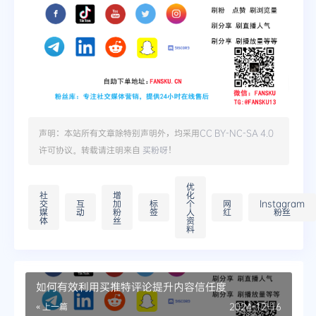
声明：本站所有文章除特别声明外，均采用
CC BY-NC-SA 4.0
许可协议。转载请注明来自
买粉呀
！
优
社
增
化
交
互
加
标
个
网
Instagram
媒
动
粉
签
人
红
粉丝
体
丝
资
料
如何有效利用买推特评论提升内容信任度
« 上一篇
2024-12-16