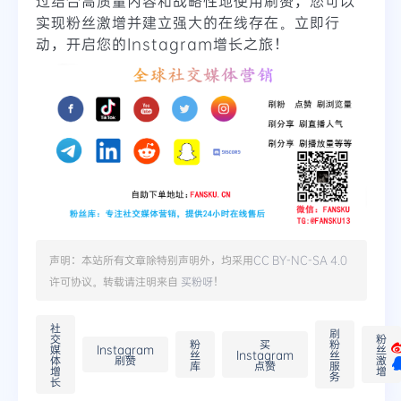
过结合高质量内容和战略性地使用刷赞，您可以
实现粉丝激增并建立强大的在线存在。立即行
动，开启您的Instagram增长之旅！
声明：本站所有文章除特别声明外，均采用
CC BY-NC-SA 4.0
许可协议。转载请注明来自
买粉呀
！
社
刷
交
粉
粉
买
粉
媒
Instagram
丝
丝
Instagram
丝
体
刷赞
激
库
点赞
服
增
增
务
长