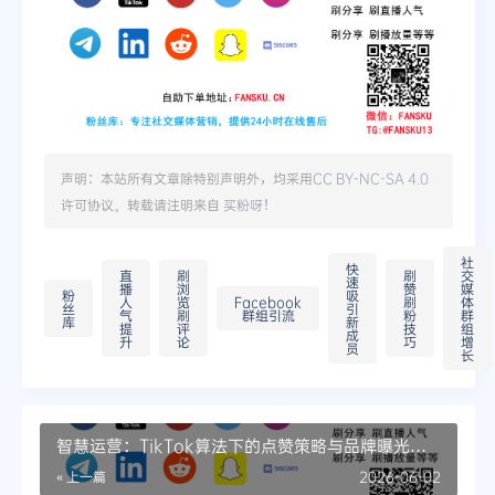
声明：本站所有文章除特别声明外，均采用
CC BY-NC-SA 4.0
许可协议。转载请注明来自
买粉呀
！
社
快
直
刷
刷
交
速
播
浏
赞
媒
粉
吸
人
览
Facebook
刷
体
丝
引
气
刷
群组引流
粉
群
库
新
提
评
技
组
成
升
论
巧
增
员
长
智慧运营：TikTok算法下的点赞策略与品牌曝光策
略
« 上一篇
2026-06-02