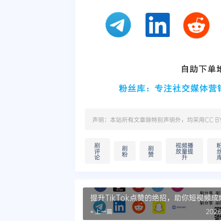
声明：本站所有文章除特别声明外，均采用
CC B
刷
视频播
刷
刷
评
放量提
粉
赞
论
升
提升TikTok点赞的绝招，助你短视频
« 上一篇
2026