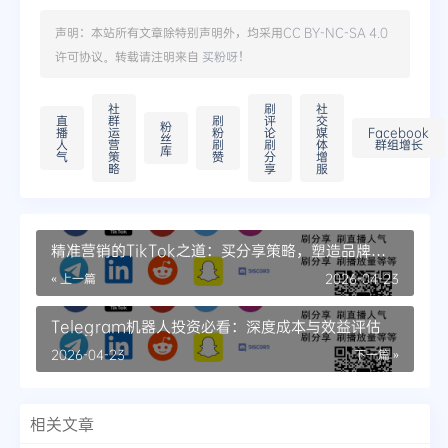
声明：本站所有文章除特别声明外，均采用
CC BY-NC-SA 4.0
许可协议。转载请注明来自
买粉呀
！
社
刷
社
直
群
刷
评
交
粉
播
运
粉
论
媒
Facebook
丝
人
营
刷
刷
体
群组增长
库
气
策
赞
分
增
略
享
服
精准营销的TikTok之道：买分享策略，塑造品牌影
响力
« 上一篇
2026-04-23
Telegram机器人投资必看：深度成本与效益评估
2026-04-23
下一篇 »
相关文章